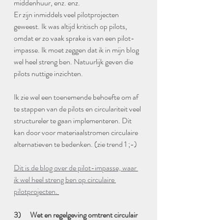
middenhuur, enz. enz.  
Er zijn inmiddels veel pilotprojecten 
geweest. Ik was altijd kritisch op pilots, 
omdat er zo vaak sprake is van een pilot-
impasse. Ik moet zeggen dat ik in mijn blog 
wel heel streng ben. Natuurlijk geven die 
pilots nuttige inzichten. 
Ik zie wel een toenemende behoefte om af 
te stappen van de pilots en circulariteit veel 
structureler te gaan implementeren. Dit 
kan door voor materiaalstromen circulaire 
alternatieven te bedenken. (zie trend 1 ;-) 
Dit is de blog over de pilot-impasse, waar 
ik wel heel streng ben op circulaire 
pilotprojecten.
3)      Wet en regelgeving omtrent circulair 