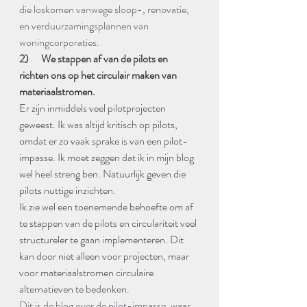
die loskomen vanwege sloop-, renovatie, 
en verduurzamingsplannen van 
woningcorporaties.
2)      We stappen af van de pilots en 
richten ons op het circulair maken van 
materiaalstromen.
Er zijn inmiddels veel pilotprojecten 
geweest. Ik was altijd kritisch op pilots, 
omdat er zo vaak sprake is van een pilot-
impasse. Ik moet zeggen dat ik in mijn blog 
wel heel streng ben. Natuurlijk geven die 
pilots nuttige inzichten. 
Ik zie wel een toenemende behoefte om af 
te stappen van de pilots en circulariteit veel 
structureler te gaan implementeren. Dit 
kan door niet alleen voor projecten, maar 
voor materiaalstromen circulaire 
alternatieven te bedenken. 
Dit is de blog over de pilot-impasse, waar 