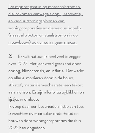
Dit rapport gaat in op materiaalstromen 
die loskomen vanwege sloop-, renovatie, 
en verduurzamingsplannen van 
woningcorporaties en die we dus hopelijk 
(naast alle beton en staalstromen in de 
nieuwbouw) ook circulair gaan maken.
2)      
Er valt natuurlijk heel veel te zeggen 
over 2022. Het jaar werd getekend door 
oorlog, klimaatcrisis, en inflatie. Dat werkt 
op allerlei manieren door in de bouw, 
stikstof, materialen-schaarste, een tekort 
aan mensen. Er zijn allerlei terugblikken en 
lijstjes in omloop. 
Ik voeg daar een bescheiden lijstje aan toe. 
5 inzichten over circulair onderhoud en 
bouwen door woningcorporaties die ik in 
2022 heb opgedaan.