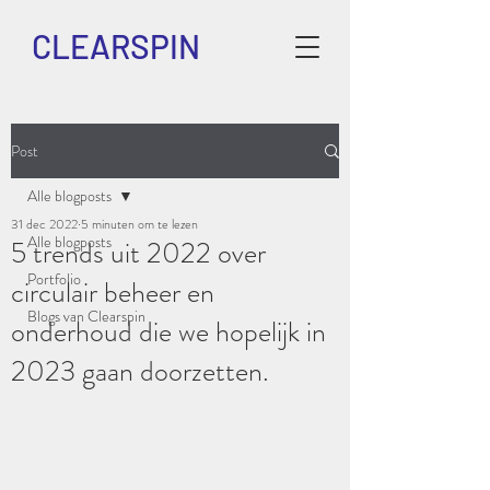
CLEARSPIN
Post
Alle blogposts
31 dec 2022
5 minuten om te lezen
Alle blogposts
5 trends uit 2022 over
Portfolio
circulair beheer en
Blogs van Clearspin
onderhoud die we hopelijk in
2023 gaan doorzetten.