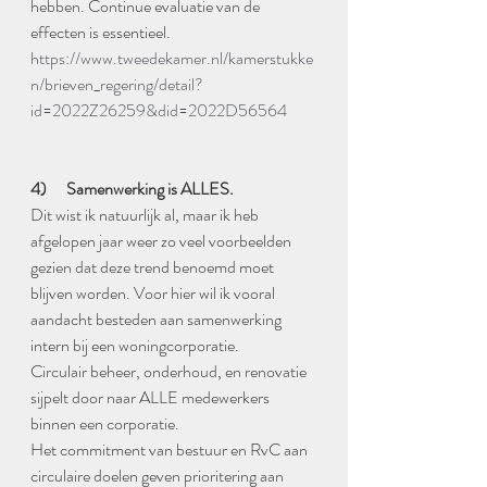
hebben. Continue evaluatie van de 
effecten is essentieel. 
https://www.tweedekamer.nl/kamerstukke
n/brieven_regering/detail?
id=2022Z26259&did=2022D56564
4)      Samenwerking is ALLES. 
Dit wist ik natuurlijk al, maar ik heb 
afgelopen jaar weer zo veel voorbeelden 
gezien dat deze trend benoemd moet 
blijven worden. Voor hier wil ik vooral 
aandacht besteden aan samenwerking 
intern bij een woningcorporatie. 
Circulair beheer, onderhoud, en renovatie 
sijpelt door naar ALLE medewerkers 
binnen een corporatie. 
Het commitment van bestuur en RvC aan 
circulaire doelen geven prioritering aan 