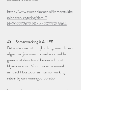
https://www.tweedekamer.nl/kamerstukke
n/brieven_regering/detail?
id=2022Z26259&did=2022D56564
4)      Samenwerking is ALLES. 
Dit wisten we natuurlijk al lang, maar ik heb 
afgelopen jaar weer zo veel voorbeelden 
gezien dat deze trend benoemd moet 
blijven worden. Voor hier wil ik vooral 
aandacht besteden aan samenwerking 
intern bij een woningcorporatie. 
Circulair beheer, onderhoud, en renovatie 
sijpelt door naar ALLE medewerkers 
binnen een corporatie. 
Het commitment van bestuur en RvC aan 